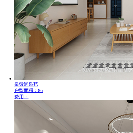
泉舜润泉苑
户型面积：86
费用：