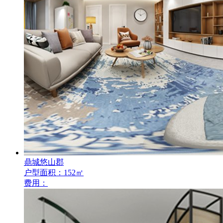
鼎城悠山郡
户型面积：152㎡
费用：