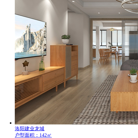
洛阳建业龙城
户型面积：142㎡