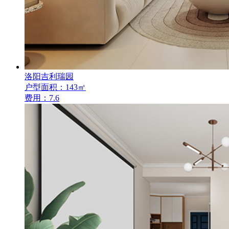
洛阳吉利瑞园
户型面积：143㎡
费用：7.6