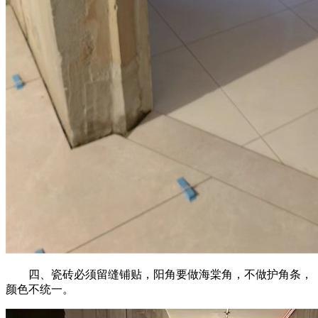
四、瓷砖必须留缝铺贴，阳角要做海棠角，不做护角条，
颜色不统一。