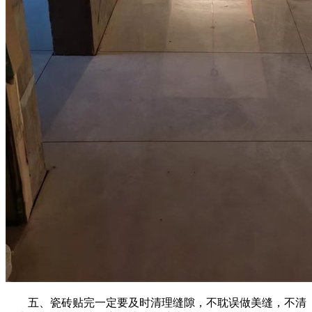
五、瓷砖贴完一定要及时清理缝隙，不耽误做美缝，不清